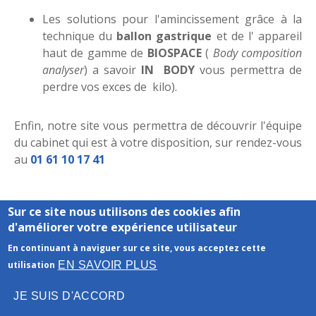
Les solutions pour l'amincissement grâce à la
technique du
ballon gastrique
et de l' appareil
haut de gamme de
BIOSPACE
(
Body composition
analyser
) a savoir
IN BODY
vous permettra de
perdre vos exces de kilo).
Enfin, notre site vous permettra de découvrir l'équipe
du cabinet qui est à votre disposition, sur rendez-vous
au
01 61 10 17 41
Sur ce site nous utilisons des cookies afin
d'améliorer votre expérience utilisateur
En continuant à naviguer sur ce site, vous acceptez cette
Mentions légales
- Le site du cabinet a été réalisé par
EN SAVOIR PLUS
utilisation
www.medecin-site.fr
JE SUIS D'ACCORD