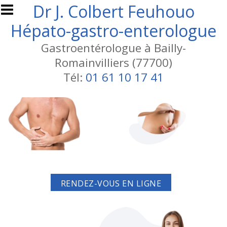
Aller au contenu principal
Dr J. Colbert Feuhouo
Hépato-gastro-enterologue
Gastroentérologue à Bailly-
Romainvilliers (77700)
Tél:
01 61 10 17 41
RENDEZ-VOUS EN LIGNE